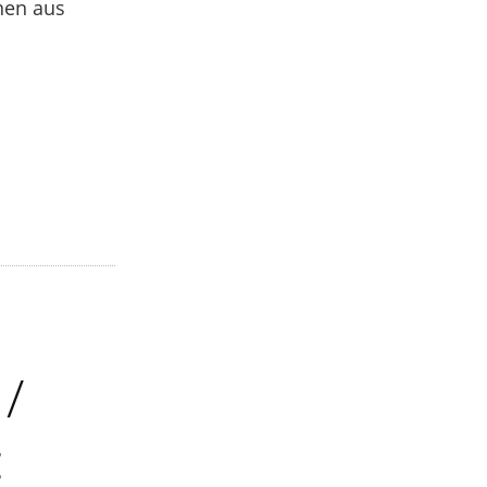
nnen aus
 /
: