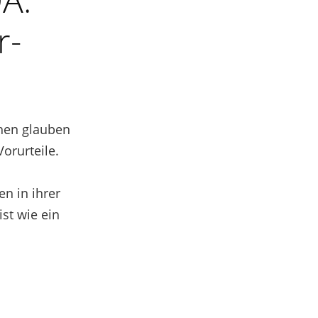
r-
hen glauben
orurteile.
n in ihrer
ist wie ein