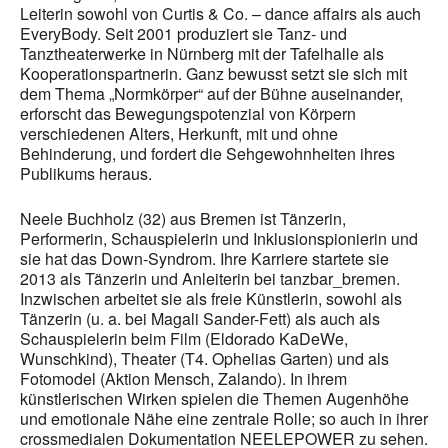
Leiterin sowohl von Curtis & Co. – dance affairs als auch
EveryBody. Seit 2001 produziert sie Tanz- und
Tanztheaterwerke in Nürnberg mit der Tafelhalle als
Kooperationspartnerin. Ganz bewusst setzt sie sich mit
dem Thema „Normkörper“ auf der Bühne auseinander,
erforscht das Bewegungspotenzial von Körpern
verschiedenen Alters, Herkunft, mit und ohne
Behinderung, und fordert die Sehgewohnheiten ihres
Publikums heraus.
Neele Buchholz (32) aus Bremen ist Tänzerin,
Performerin, Schauspielerin und Inklusionspionierin und
sie hat das Down-Syndrom. Ihre Karriere startete sie
2013 als Tänzerin und Anleiterin bei tanzbar_bremen.
Inzwischen arbeitet sie als freie Künstlerin, sowohl als
Tänzerin (u. a. bei Magali Sander-Fett) als auch als
Schauspielerin beim Film (Eldorado KaDeWe,
Wunschkind), Theater (T4. Ophelias Garten) und als
Fotomodel (Aktion Mensch, Zalando). In ihrem
künstlerischen Wirken spielen die Themen Augenhöhe
und emotionale Nähe eine zentrale Rolle; so auch in ihrer
crossmedialen Dokumentation NEELEPOWER zu sehen.