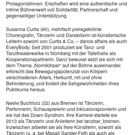
Protagonistinnen. Erschaffen wird eine authentische und
intime Bühnenwelt voll Solidarität, Partnerschaft und
gegenseitiger Unterstützung.
Susanna Curtis (60), mehrfach preisgekrönte
Choreografin, Tänzerin und Darstellerin ist künstlerische
Leiterin sowohl von Curtis & Co. – dance affairs als auch
EveryBody. Seit 2001 produziert sie Tanz- und
Tanztheaterwerke in Nürnberg mit der Tafelhalle als
Kooperationspartnerin. Ganz bewusst setzt sie sich mit
dem Thema „Normkörper“ auf der Bühne auseinander,
erforscht das Bewegungspotenzial von Körpern
verschiedenen Alters, Herkunft, mit und ohne
Behinderung, und fordert die Sehgewohnheiten ihres
Publikums heraus.
Neele Buchholz (32) aus Bremen ist Tänzerin,
Performerin, Schauspielerin und Inklusionspionierin und
sie hat das Down-Syndrom. Ihre Karriere startete sie
2013 als Tänzerin und Anleiterin bei tanzbar_bremen.
Inzwischen arbeitet sie als freie Künstlerin, sowohl als
Tänzerin (u. a. bei Magali Sander-Fett) als auch als