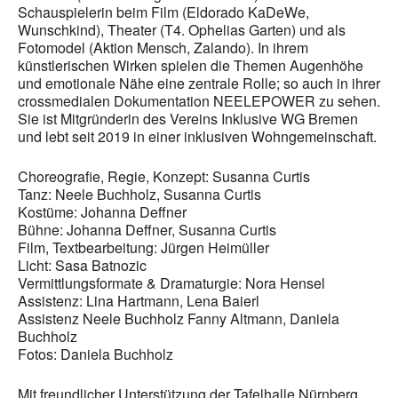
Schauspielerin beim Film (Eldorado KaDeWe,
Wunschkind), Theater (T4. Ophelias Garten) und als
Fotomodel (Aktion Mensch, Zalando). In ihrem
künstlerischen Wirken spielen die Themen Augenhöhe
und emotionale Nähe eine zentrale Rolle; so auch in ihrer
crossmedialen Dokumentation NEELEPOWER zu sehen.
Sie ist Mitgründerin des Vereins Inklusive WG Bremen
und lebt seit 2019 in einer inklusiven Wohngemeinschaft.
Choreografie, Regie, Konzept: Susanna Curtis
Tanz: Neele Buchholz, Susanna Curtis
Kostüme: Johanna Deffner
Bühne: Johanna Deffner, Susanna Curtis
Film, Textbearbeitung: Jürgen Heimüller
Licht: Sasa Batnozic
Vermittlungsformate & Dramaturgie: Nora Hensel
Assistenz: Lina Hartmann, Lena Baierl
Assistenz Neele Buchholz Fanny Altmann, Daniela
Buchholz
Fotos: Daniela Buchholz
Mit freundlicher Unterstützung der Tafelhalle Nürnberg,